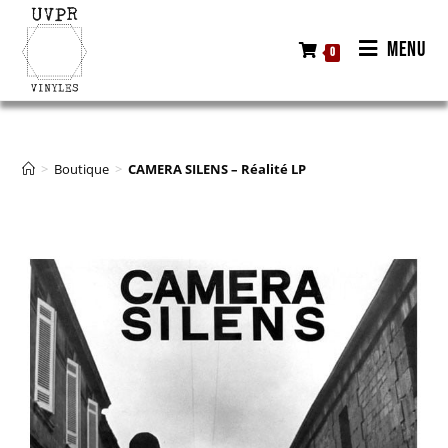
MENU
0
>
Boutique
>
CAMERA SILENS – Réalité LP