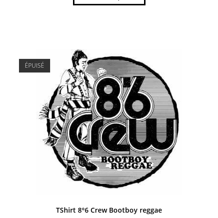
ÉPUISÉ
TShirt 8°6 Crew Bootboy reggae