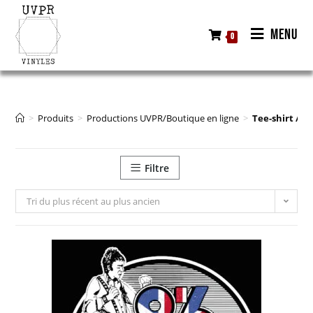
MENU
0
>
Produits
>
Productions UVPR/Boutique en ligne
>
Tee-shirt / M
Filtre
Tri du plus récent au plus ancien