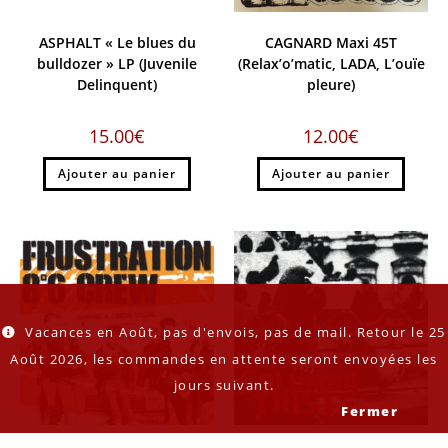
ASPHALT « Le blues du
CAGNARD Maxi 45T
bulldozer » LP (Juvenile
(Relax’o’matic, LADA, L’ouïe
Delinquent)
pleure)
15.00
€
12.00
€
Ajouter au panier
Ajouter au panier
Vacances en Août, pas d'envois, pas de mail. Retour le 25
Août 2026, les commandes en attente seront envoyées les
jours suivant.
Fermer