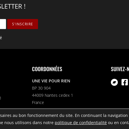
LETTER !
té
COORDONNÉES
SUIVEZ-
UNE VIE POUR RIEN
BP 30 904
44009 Nantes cedex 1
é
France
aires au bon fonctionnement du site. En continuant la navigation 
que nous utilisons dans notre
politique de confidentialité
ou en cont
 Rien - Tous droits réservés - Site réalisé par
WE START TODAY