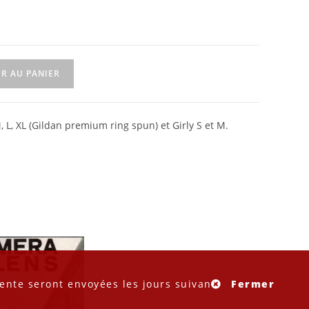
R AU PANIER
 L, XL (Gildan premium ring spun) et Girly S et M.
ente seront envoyées les jours suivant.
Fermer