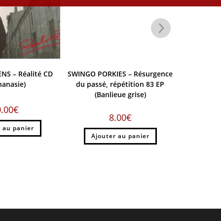
NS – Réalité CD
SWINGO PORKIES – Résurgence
L’INFANTER
hanasie)
du passé, répétition 83 EP
et démos v
(Banlieue grise)
0.00
€
8.00
€
 au panier
Ajou
Ajouter au panier