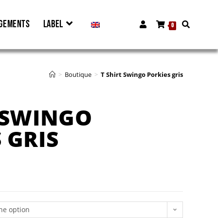
GEMENTS
LABEL
0
>
Boutique
>
T Shirt Swingo Porkies gris
T SWINGO
 GRIS
ne option