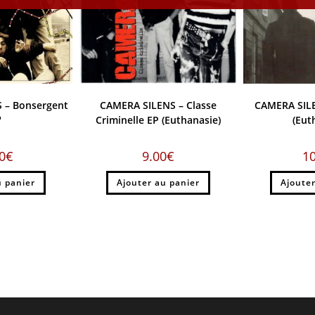
 – Bonsergent
CAMERA SILENS – Classe
CAMERA SILE
″
Criminelle EP (Euthanasie)
(Eut
0
€
9.00
€
1
u panier
Ajouter au panier
Ajouter