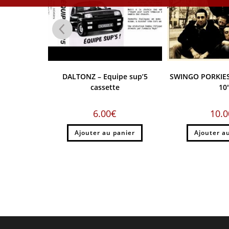
ne nuit 7″
DALTONZ – Equipe sup’5
SWINGO PORKIES
cassette
10
6.00
€
10.0
anier
Ajouter au panier
Ajouter a