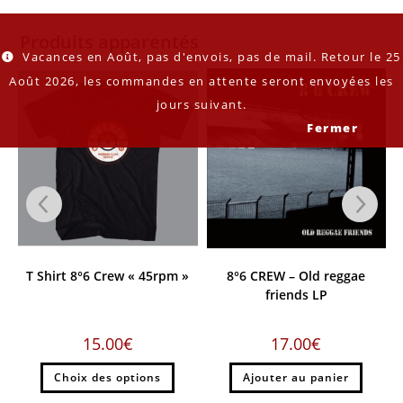
Produits apparentés
Vacances en Août, pas d'envois, pas de mail. Retour le 25
Août 2026, les commandes en attente seront envoyées les
jours suivant.
Fermer
K
T Shirt 8°6 Crew « 45rpm »
8°6 CREW – Old reggae
friends LP
15.00
€
17.00
€
Choix des options
Ajouter au panier