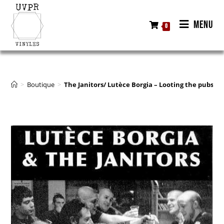
MENU
0
>
Boutique
>
The Janitors/ Lutèce Borgia – Looting the pubs 7″