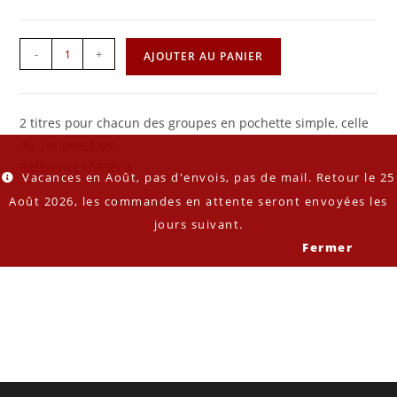
-
+
AJOUTER AU PANIER
2 titres pour chacun des groupes en pochette simple, celle
du 1er pressage.
Référence UVPRV 4
Vacances en Août, pas d'envois, pas de mail. Retour le 25
Août 2026, les commandes en attente seront envoyées les
jours suivant.
Fermer