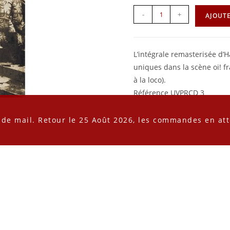
-
+
AJOUTE
L’intégrale remasterisée d’H
uniques dans la scène oi! fr
à la loco).
Référence UVPRCD 3
 de mail. Retour le 25 Août 2026, les commandes en att