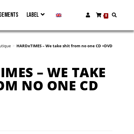
GEMENTS
LABEL
0
utique
>
HARDxTIMES – We take shit from no one CD +DVD
IMES – WE TAKE
ROM NO ONE CD