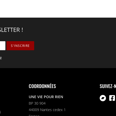
LETTER !
té
COORDONNÉES
SUIVEZ-
UNE VIE POUR RIEN
BP 30 904
44009 Nantes cedex 1
é